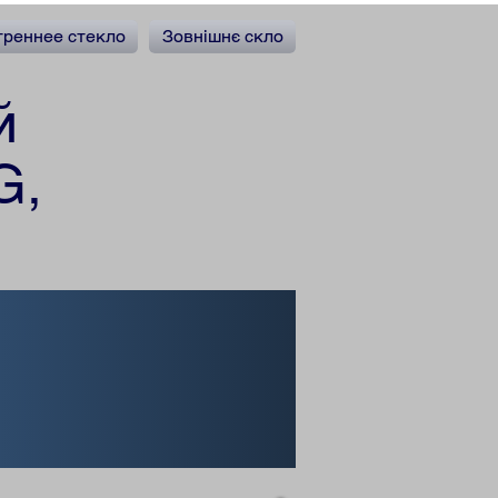
треннее стекло
Зовнішнє скло
й
G,