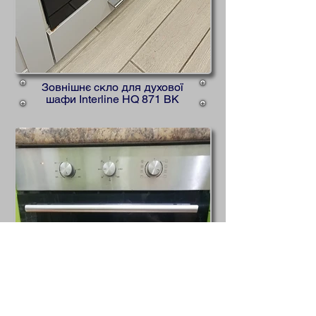
Зовнішнє скло для духової
шафи Interline HQ 871 BK