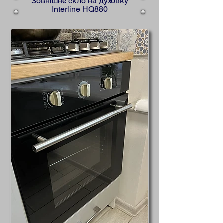
Зовнішнє скло на духовку
Interline HQ880