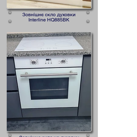
Зовнішнє скло духовки
Interline HQ885BK