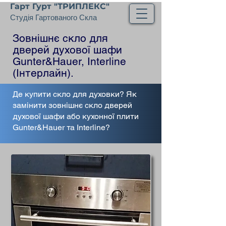
Гарт Гурт "ТРИПЛЕКС"
Студія Гартованого Скла
Зовнішнє скло для
дверей духової шафи
Gunter&Hauer, Interline
(Інтерлайн).
Де купити скло для духовки? Як
замінити зовнішнє скло дверей
духової шафи або кухонної плити
Gunter&Hauer та Interline?